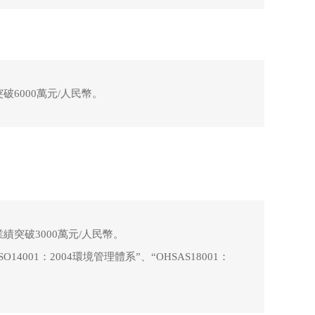
6000萬元/人民幣。 
績突破3000萬元/人民幣。
SO14001：2004環境管理體系”、“OHSAS18001：