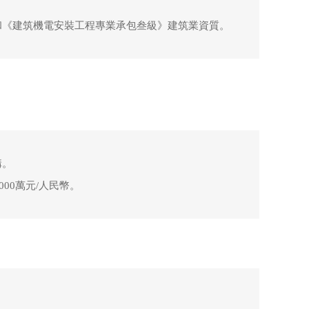
《建筑機電安裝工程專業承包叁級》建筑業資質。 
。
000萬元/人民幣。 
。