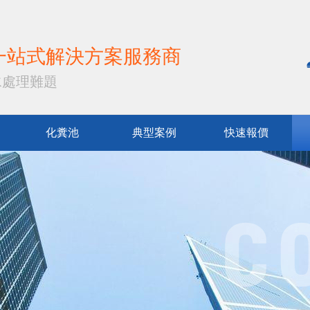
一站式解決方案服務商
水處理難題
化糞池
典型案例
快速報價