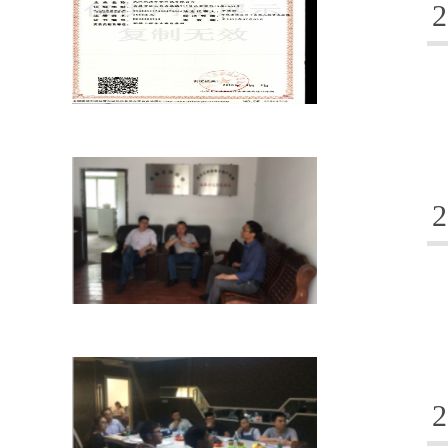
2
2
2