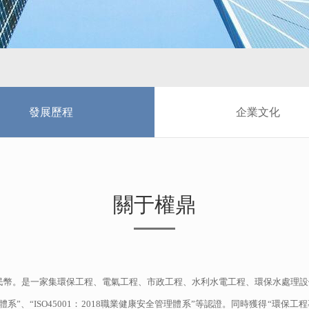
發展歷程
企業文化
關于權鼎
。是一家集環保工程、電氣工程、市政工程、水利水電工程、環保水處理
環境管理體系”、“ISO45001：2018職業健康安全管理體系”等認證。同時獲得“