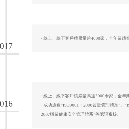
· 線上、線下客戶積累量逾4000家，全年業績突破
017
· 線上、線下客戶積累量高達3000余家，全年業
016
· 成功通過“ISO9001：2008質量管理體系”、“I
2007職業健康安全管理體系”等認證審核。 