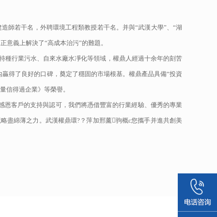
師若干名，外聘環境工程類教授若干名。并與“武漢大學”、“湖
正意義上解決了“高成本治污”的難題。
、特種行業污水、自來水廠水凈化等領域，權鼎人經過十余年的刻苦
，在業內贏得了良好的口碑，奠定了穩固的市場根基。權鼎產品具備“投資
產品質量信得過企業》等榮譽。
鼎人感恩客戶的支持與認可，我們將憑借豐富的行業經驗、優秀的專業
略盡綿薄之力。武漢權鼎環?？萍加邢薰驹概c您攜手并進共創美