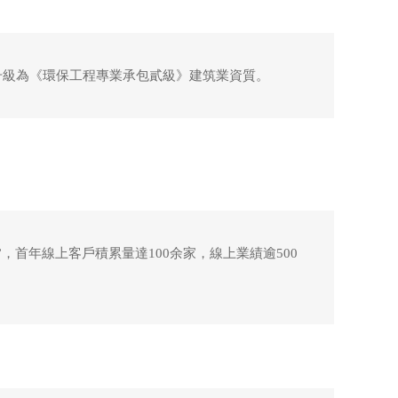
為《環保工程專業承包貳級》建筑業資質。
，首年線上客戶積累量達100余家，線上業績逾500