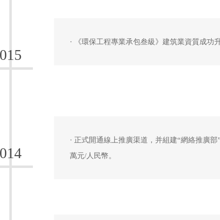
· 《環保工程專業承包叁級》建筑業資質成功升級
015
· 正式開通線上推廣渠道，并組建“網絡推廣部”
014
萬元/人民幣。 