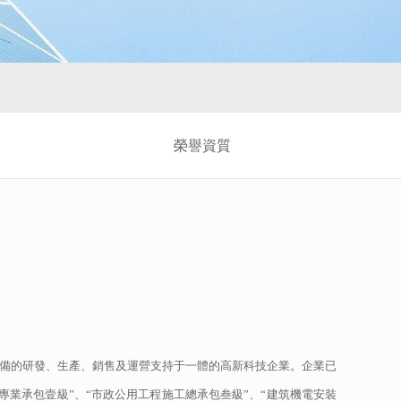
榮譽資質
設備的研發、生產、銷售及運營支持于一體的高新科技企業。企業已
環保工程專業承包壹級”、“市政公用工程施工總承包叁級”、“建筑機電安裝