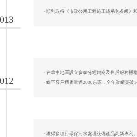
· 順利取得《市政公用工程施工總承包叁級》和
013
· 在華中地區設立多家分經銷商及售后服務機構
012
· 線下客戶積累量達2000余家，全年業績突破1
· 獲得多項目環保污水處理設備產品高新專利