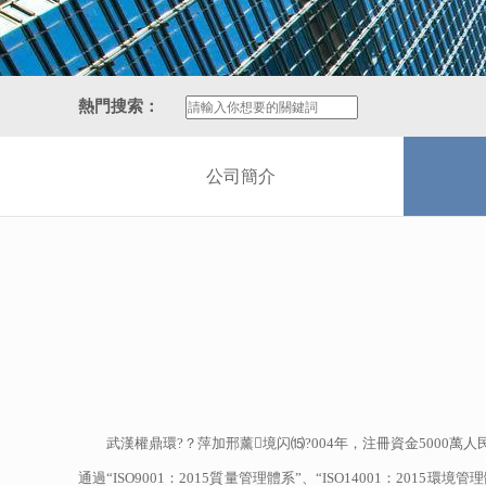
熱門搜索：
公司簡介
武漢權鼎環?？萍加邢薰境闪⒂?004年，注冊資金5000萬人民幣
通過“ISO9001：2015質量管理體系”、“ISO14001：2015