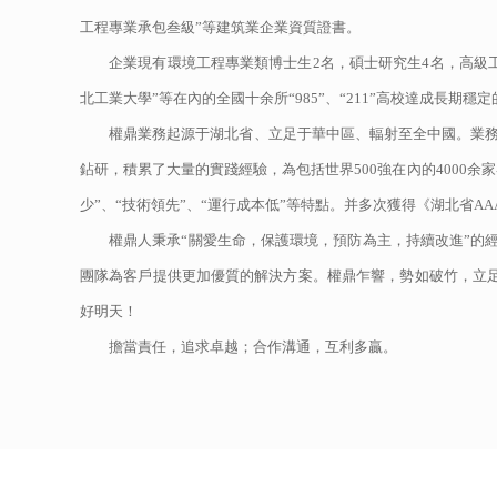
工程專業承包叁級”等建筑業企業資質證書。
企業現有環境工程專業類博士生2名，碩士研究生4名，高級工程師
北工業大學”等在內的全國十余所“985”、“211”高校達成長
權鼎業務起源于湖北省、立足于華中區、輻射至全中國。業務范圍
鉆研，積累了大量的實踐經驗，為包括世界500強在內的4000余
少”、“技術領先”、“運行成本低”等特點。并多次獲得《湖
權鼎人秉承“關愛生命，保護環境，預防為主，持續改進”的經營理
團隊為客戶提供更加優質的解決方案。權鼎乍響，勢如破竹，
好明天！
擔當責任，追求卓越；合作溝通，互利多贏。 